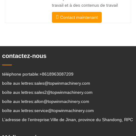
direction HX 360° innovante
travail et à des contenus de travail
spécifiques De cette façon, le pelletage,
Contact maintenant
l’empilage, le levage, le creusement, le
forage, le concassage, la préhension , la
poussée, l’ameublement du sol, le
creusement de tranchées, le nettoyage
des avenues peuvent être
contactez-nous
téléphone portable:
+8618963087209
boîte aux lettres:
sales@topwinmachinery.com
boîte aux lettres:
sales2@topwinmachinery.com
boîte aux lettres:
allon@topwinmachinery.com
boîte aux lettres:
service@topwinmachinery.com
L’adresse de l’entreprise:
Ville de Jinan, province du Shandong, RPC