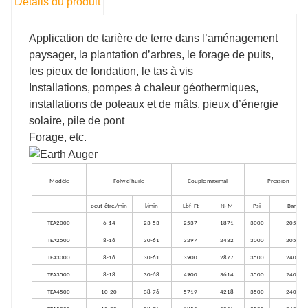
Détails du produit
Application de tarière de terre dans l’aménagement
paysager, la plantation d’arbres, le forage de puits,
les pieux de fondation, le tas à vis
Installations, pompes à chaleur géothermiques,
installations de poteaux et de mâts, pieux d’énergie
solaire, pile de pont
Forage, etc.
Modèle
Folw d’huile
Couple maximal
Pression
peut-être./min
l/min
Lbf· Ft
N· M
Psi
Bar
T
EA2000
6-14
23-53
2537
1871
3000
205
T
EA2500
8-16
30-61
3297
2432
3000
205
T
EA3000
8-16
30-61
3900
2877
3500
240
T
EA3500
8-18
30-68
4900
3614
3500
240
T
EA4500
10-20
38-76
5719
4218
3500
240