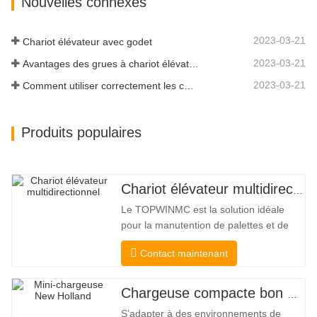
Nouvelles connexes
productivité à un nouveau niveau. Le
nouveau modèle à haut débit a un
débit…
2023-03-21
Chariot élévateur avec godet
2023-03-21
Avantages des grues à chariot élévateur
2023-03-21
Comment utiliser correctement les chariots élévateurs électriques
Produits populaires
Chariot élévateur multidirectionnel à carrosserie large de 3,5 à 5 tonnes
Le TOPWINMC est la solution idéale
pour la manutention de palettes et de
marchandises longues. Véritable chariot
Contact maintenant
élévateur deux-en-un, il allie les
avantages d'un chariot élévateur et d'un
chariot latéral. Son entraînement
Chargeuse compacte bon marché
électrique silencieux et écologique et sa
S’adapter à des environnements de