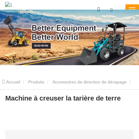
Accueil
Produits
Accessoires de direction de dérapage
Tarière
Machine à creuser la tarière de terre
Machine à creuser la tarière de terre