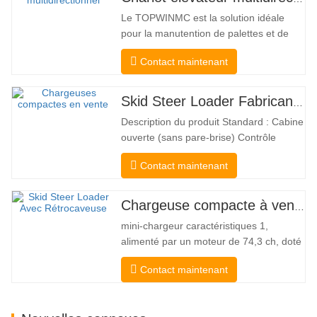
Le TOPWINMC est la solution idéale
pour la manutention de palettes et de
marchandises longues. Véritable chariot
Contact maintenant
élévateur deux-en-un, il allie les
avantages d'un chariot élévateur et d'un
chariot latéral. Son entraînement
Skid Steer Loader Fabricant Chine
électrique silencieux et écologique et sa
Description du produit Standard : Cabine
direction HX 360° innovante…
ouverte (sans pare-brise) Contrôle
mécanique Attelage rapide et coupleur
Contact maintenant
de type Bobcat Pompe hydraulique
américaine Danfoss Moteur américain
Eaton Vanne multifonctionnelle Italie
Chargeuse compacte à vendre
Système de mise à niveau automatique
mini-chargeur caractéristiques 1,
Frein hydraulique Godet standard La…
alimenté par un moteur de 74,3 ch, doté
d'une force d'arrachement de godet
Contact maintenant
exceptionnelle de 3350 kg et d'une
capacité de levage exceptionnelle à
3350 kg, la haute performance et la