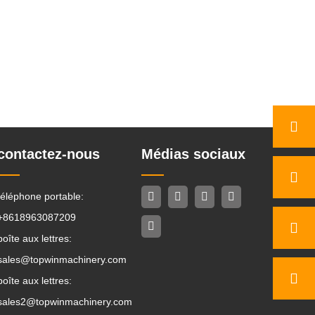
contactez-nous
Médias sociaux
téléphone portable:
+8618963087209
boîte aux lettres:
sales@topwinmachinery.com
boîte aux lettres:
sales2@topwinmachinery.com