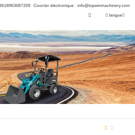
8618963087209
Courrier électronique :
info@topwinmachinery.com
langue