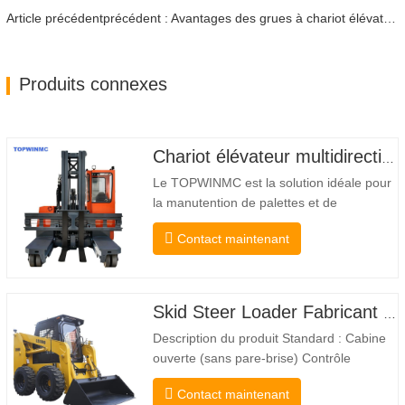
Article précédentprécédent : Avantages des grues à chariot élévateur
Produits connexes
Chariot élévateur multidirectionnel à carrosserie large de 3,5 à 5 tonnes
Le TOPWINMC est la solution idéale pour
la manutention de palettes et de
marchandises longues. Véritable chariot
Contact maintenant
élévateur deux-en-un, il allie les
avantages d'un chariot élévateur et d'un
chariot latéral. Son entraînement
électrique silencieux et écologique et sa
Skid Steer Loader Fabricant Chine
direction HX 360° innovante…
Description du produit Standard : Cabine
ouverte (sans pare-brise) Contrôle
mécanique Attelage rapide et coupleur de
Contact maintenant
type Bobcat Pompe hydraulique