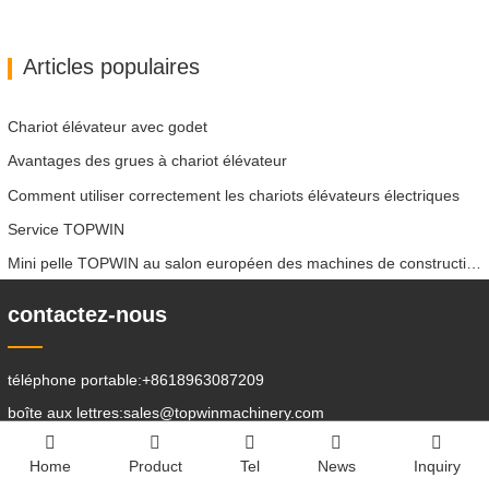
Articles populaires
Chariot élévateur avec godet
Avantages des grues à chariot élévateur
Comment utiliser correctement les chariots élévateurs électriques
Service TOPWIN
Mini pelle TOPWIN au salon européen des machines de construction
contactez-nous
téléphone portable:
+8618963087209
boîte aux lettres:
sales@topwinmachinery.com
boîte aux lettres:
sales2@topwinmachinery.com
Home
Product
Tel
News
Inquiry
boîte aux lettres:
allon@topwinmachinery.com