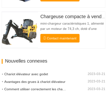
américaine Danfoss Moteur américain
Eaton Vanne multifonctionnelle Italie
Système de mise à niveau automatique
Chargeuse compacte à vendre
Frein hydraulique Godet standard La…
mini-chargeur caractéristiques 1, alimenté
par un moteur de 74,3 ch, doté d'une
force d'arrachement de godet
Contact maintenant
exceptionnelle de 3350 kg et d'une
capacité de levage exceptionnelle à 3350
kg, la haute performance et la productivité
à un nouveau niveau. Le nouveau modèle
Nouvelles connexes
à haut débit a un débit…
2023-03-21
Chariot élévateur avec godet
2023-03-21
Avantages des grues à chariot élévateur
2023-03-21
Comment utiliser correctement les chariots élévateurs électriques