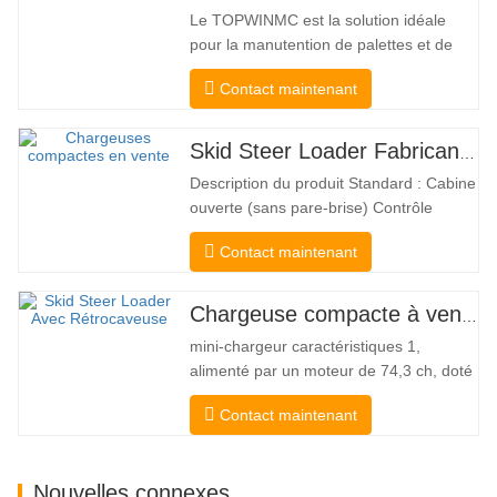
Le TOPWINMC est la solution idéale
pour la manutention de palettes et de
marchandises longues. Véritable chariot
Contact maintenant
élévateur deux-en-un, il allie les
avantages d'un chariot élévateur et d'un
chariot latéral. Son entraînement
Skid Steer Loader Fabricant Chine
électrique silencieux et écologique et sa
Description du produit Standard : Cabine
direction HX 360° innovante…
ouverte (sans pare-brise) Contrôle
mécanique Attelage rapide et coupleur
Contact maintenant
de type Bobcat Pompe hydraulique
américaine Danfoss Moteur américain
Eaton Vanne multifonctionnelle Italie
Chargeuse compacte à vendre
Système de mise à niveau automatique
mini-chargeur caractéristiques 1,
Frein hydraulique Godet standard La…
alimenté par un moteur de 74,3 ch, doté
d'une force d'arrachement de godet
Contact maintenant
exceptionnelle de 3350 kg et d'une
capacité de levage exceptionnelle à
3350 kg, la haute performance et la
Nouvelles connexes
productivité à un nouveau niveau. Le