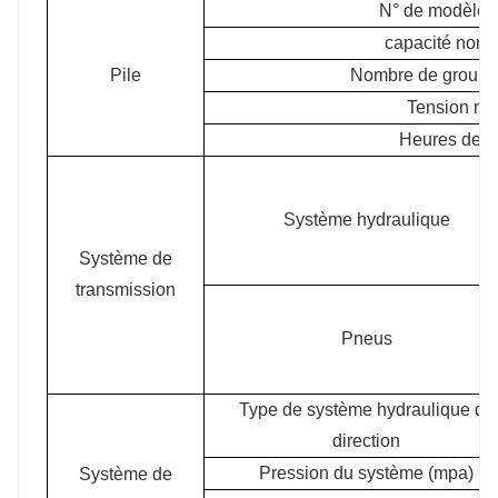
N° de modèle d
capacité nomin
Pile
Nombre de groupes
Tension no
Heures de tr
Système hydraulique
Système de
transmission
Pneus
Type de système hydraulique de
direction
Pression du système (mpa)
Système de