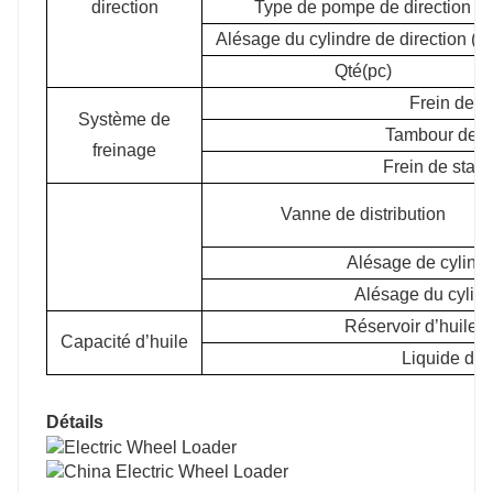
direction
Type de pompe de direction
Alésage du cylindre de direction (
Qté(pc)
Frein de s
Système de
Tambour de fr
freinage
Frein de stat
Vanne de distribution
Alésage de cylind
Alésage du cylind
Réservoir d’huile h
Capacité d’huile
Liquide de f
Détails