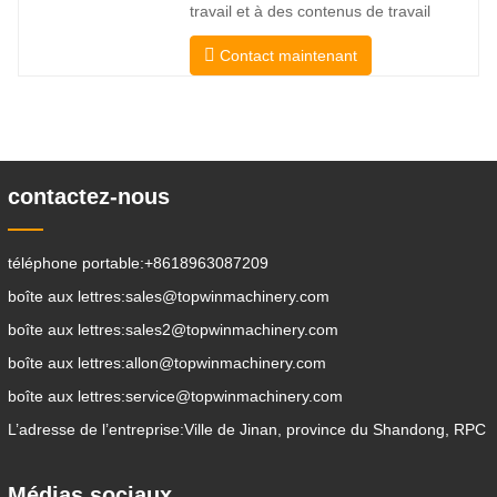
travail et à des contenus de travail
spécifiques De cette façon, le pelletage,
Contact maintenant
l’empilage, le levage, le creusement, le
forage, le concassage, la préhension , la
poussée, l’ameublement du sol, le
creusement de tranchées, le nettoyage
des avenues peuvent être
contactez-nous
téléphone portable:
+8618963087209
boîte aux lettres:
sales@topwinmachinery.com
boîte aux lettres:
sales2@topwinmachinery.com
boîte aux lettres:
allon@topwinmachinery.com
boîte aux lettres:
service@topwinmachinery.com
L’adresse de l’entreprise:
Ville de Jinan, province du Shandong, RPC
Médias sociaux