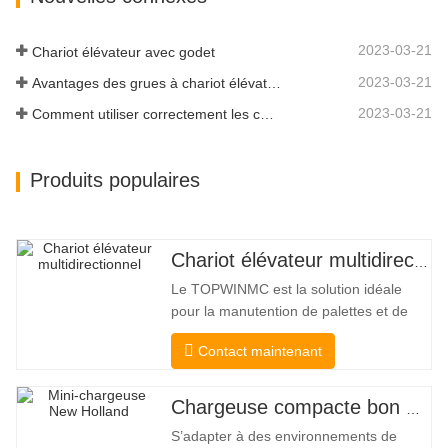
nouveau modèle à haut débit a un
débit…
2023-03-21
Chariot élévateur avec godet
2023-03-21
Avantages des grues à chariot élévateur
2023-03-21
Comment utiliser correctement les chariots élévateurs électriques
Produits populaires
Chariot élévateur multidirectionnel à carrosserie large de 3,5 à 5 tonnes
Le TOPWINMC est la solution idéale
pour la manutention de palettes et de
marchandises longues. Véritable chariot
Contact maintenant
élévateur deux-en-un, il allie les
avantages d'un chariot élévateur et d'un
chariot latéral. Son entraînement
Chargeuse compacte bon marché
électrique silencieux et écologique et sa
S’adapter à des environnements de
direction HX 360° innovante