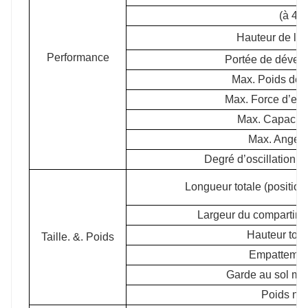
(à 45°
Hauteur de le
Performance
Portée de déver
Max. Poids de l
Max. Force d’exc
Max. Capacité
Max. Ange t
Degré d’oscillation de
Longueur totale (positio
Largeur du compartimen
Hauteur tota
Taille. &. Poids
Empattemen
Garde au sol mi
Poids net